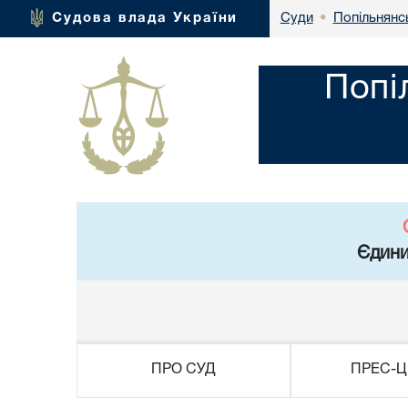
Попільнянс
Судова влада України
Суди
•
Попі
Єдини
ПРО СУД
ПРЕС-Ц