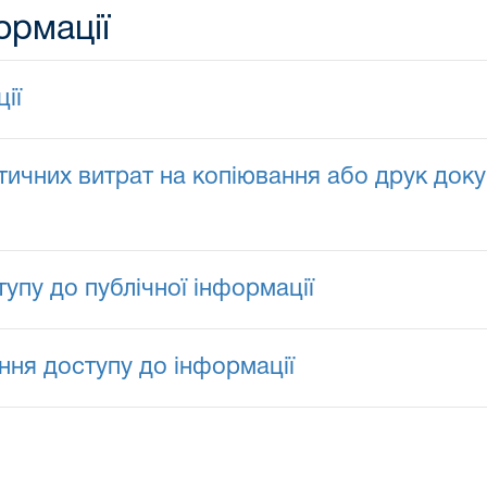
ормації
ії
чних витрат на копіювання або друк докум
пу до публічної інформації
ння доступу до інформації