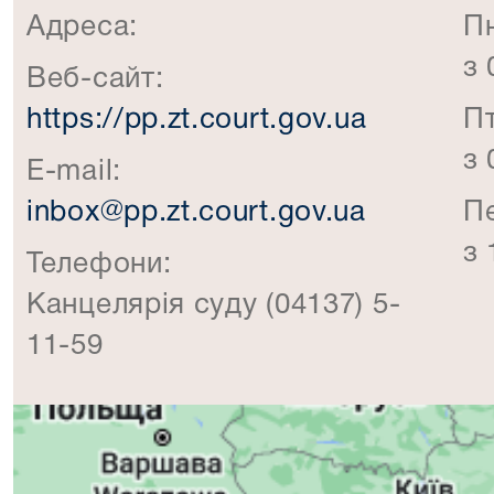
Адреса:
П
з 
Веб-сайт:
https://pp.zt.court.gov.ua
П
з 
E-mail:
inbox@pp.zt.court.gov.ua
П
з 
Телефони:
Канцелярія суду (04137) 5-
11-59