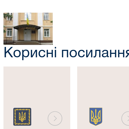
Корисні посиланн
Президент
Верховна
України
Рада
України