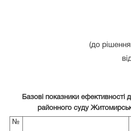
(до рішення
ві
Базові показники ефективності д
районного суду
Житомирсько
№